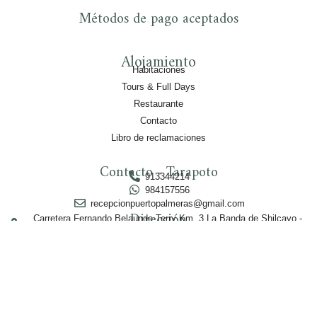
Métodos de pago aceptados
Alojamiento
Habitaciones
Tours & Full Days
Restaurante
Contacto
Libro de reclamaciones
Contacto - Tarapoto
913344214
984157556
recepcionpuertopalmeras@gmail.com
Dirección
Carretera Fernando Belaunde Terry Km. 3 La Banda de Shilcayo -
Tarapoto
Central de reservas - Lima
(+51) 242-5550 / (+51) 242-5551
+51 993519476
+51 993519477